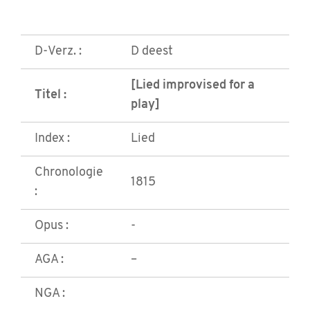
D-Verz. :
D deest
[Lied improvised for a
Titel :
play]
Index :
Lied
Chronologie
1815
:
Opus :
-
AGA :
–
NGA :