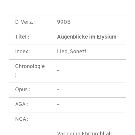
D-Verz. :
990B
Titel :
Augenblicke im Elysium
Index :
Lied, Sonett
Chronologie
–
:
Opus :
-
AGA :
–
NGA :
Vor der in Ehrfurcht all