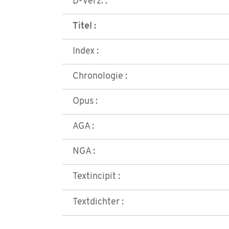
D-Verz. :
Titel :
Index :
Chronologie :
Opus :
AGA :
NGA :
Textincipit :
Textdichter :