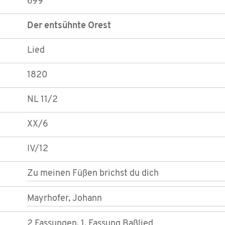
699
Der entsühnte Orest
Lied
1820
NL 11/2
XX/6
IV/12
Zu meinen Füßen brichst du dich
Mayrhofer, Johann
2 Fassungen, 1. Fassung Baßlied