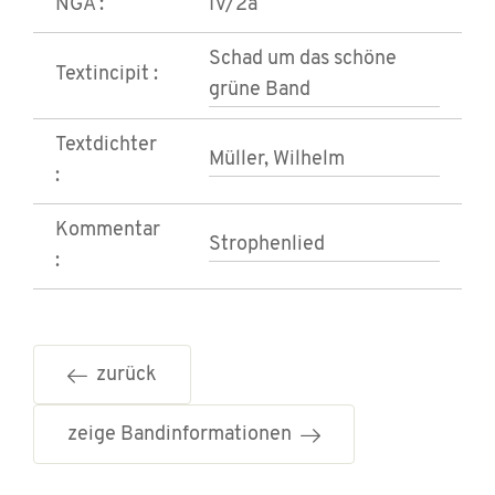
NGA :
IV/2a
Schad um das schöne
Textincipit :
grüne Band
Textdichter
Müller, Wilhelm
:
Kommentar
Strophenlied
:
zurück
zeige Bandinformationen