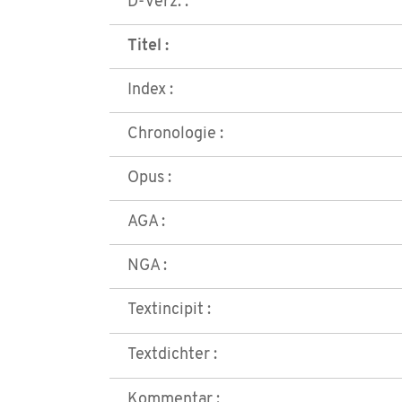
D-Verz. :
Titel :
Index :
Chronologie :
Opus :
AGA :
NGA :
Textincipit :
Textdichter :
Kommentar :