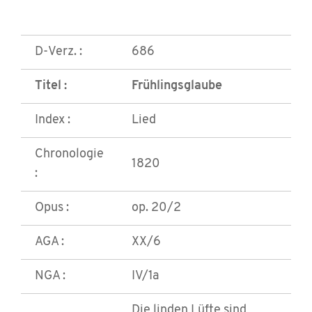
D-Verz. :
686
Titel :
Frühlingsglaube
Index :
Lied
Chronologie
1820
:
Opus :
op. 20/2
AGA :
XX/6
NGA :
IV/1a
Die linden Lüfte sind