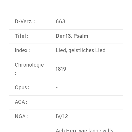
D-Verz. :
663
Titel :
Der 13. Psalm
Index :
Lied, geistliches Lied
Chronologie
1819
:
Opus :
-
AGA :
–
NGA :
IV/12
Ach Herr, wie lange willst