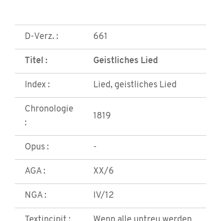
D-Verz. :
661
Titel :
Geistliches Lied
Index :
Lied, geistliches Lied
Chronologie
1819
:
Opus :
-
AGA :
XX/6
NGA :
IV/12
Textincipit :
Wenn alle untreu werden