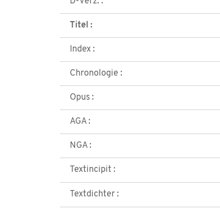
D-Verz. :
Titel :
Index :
Chronologie :
Opus :
AGA :
NGA :
Textincipit :
Textdichter :