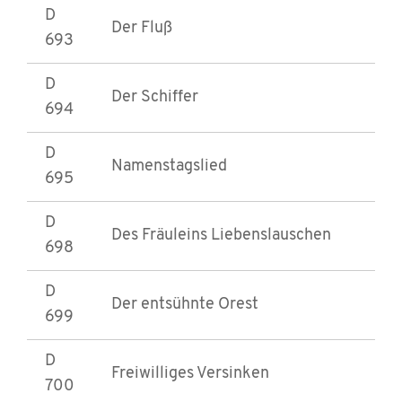
D
Der Fluß
693
D
Der Schiffer
694
D
Namenstagslied
695
D
Des Fräuleins Liebenslauschen
698
D
Der entsühnte Orest
699
D
Freiwilliges Versinken
700