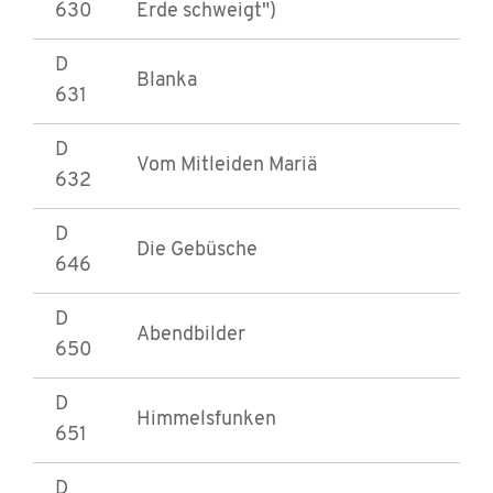
630
Erde schweigt")
D
Blanka
631
D
Vom Mitleiden Mariä
632
D
Die Gebüsche
646
D
Abendbilder
650
D
Himmelsfunken
651
D