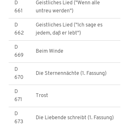
D
Geistliches Lied ("Wenn alle
661
untreu werden")
D
Geistliches Lied ("Ich sage es
662
jedem, daß er lebt")
D
Beim Winde
669
D
Die Sternennächte (1. Fassung)
670
D
Trost
671
D
Die Liebende schreibt (1. Fassung)
673