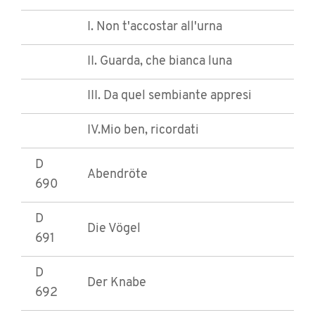
I. Non t'accostar all'urna
II. Guarda, che bianca luna
III. Da quel sembiante appresi
IV.Mio ben, ricordati
D
Abendröte
690
D
Die Vögel
691
D
Der Knabe
692