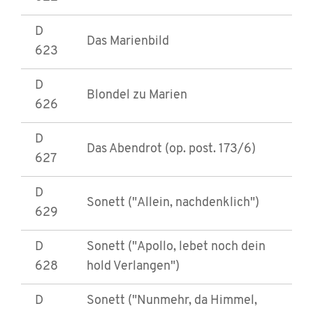
D
Das Marienbild
623
D
Blondel zu Marien
626
D
Das Abendrot (op. post. 173/6)
627
D
Sonett ("Allein, nachdenklich")
629
D
Sonett ("Apollo, lebet noch dein
628
hold Verlangen")
D
Sonett ("Nunmehr, da Himmel,