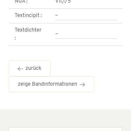
NGA :
VII,1/5
Textincipit :
–
Textdichter
–
:
zurück
zeige Bandinformationen