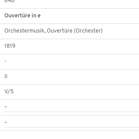
648
Ouvertüre in e
Orchestermusik, Ouvertüre (Orchester)
1819
-
II
V/5
–
–