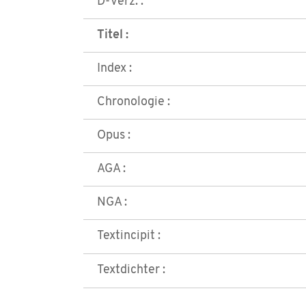
D-Verz. :
Titel :
Index :
Chronologie :
Opus :
AGA :
NGA :
Textincipit :
Textdichter :