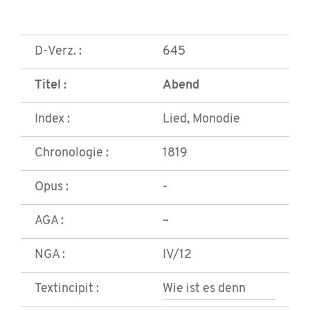
D-Verz. :
645
Titel :
Abend
Index :
Lied, Monodie
Chronologie :
1819
Opus :
-
AGA :
–
NGA :
IV/12
Textincipit :
Wie ist es denn