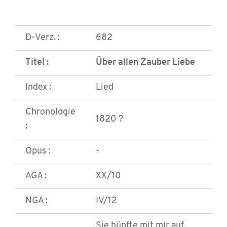
D-Verz. :
682
Titel :
Über allen Zauber Liebe
Index :
Lied
Chronologie
1820 ?
:
Opus :
-
AGA :
XX/10
NGA :
IV/12
Sie hüpfte mit mir auf