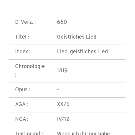
D-Verz. :
660
Titel :
Geistliches Lied
Index :
Lied, geistliches Lied
Chronologie
1819
:
Opus :
-
AGA :
XX/6
NGA :
IV/12
Textincipit :
Wenn ich ihn nur habe