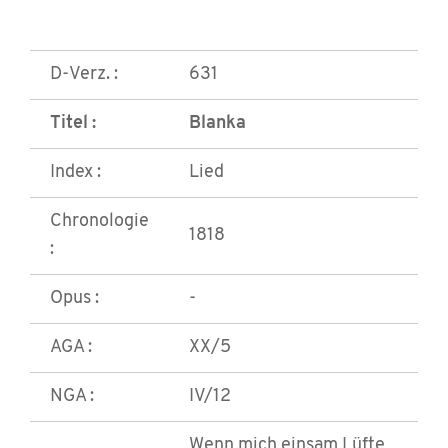
D-Verz. :
631
Titel :
Blanka
Index :
Lied
Chronologie
1818
:
Opus :
-
AGA :
XX/5
NGA :
IV/12
Wenn mich einsam Lüfte