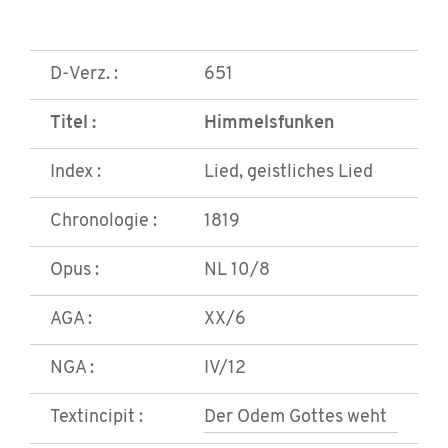
D-Verz. :
651
Titel :
Himmelsfunken
Index :
Lied, geistliches Lied
Chronologie :
1819
Opus :
NL 10/8
AGA :
XX/6
NGA :
IV/12
Textincipit :
Der Odem Gottes weht