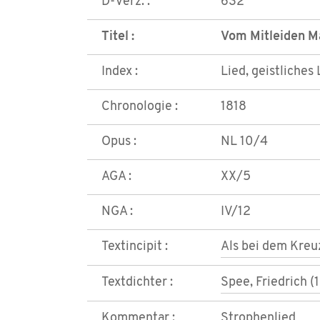
D-Verz. :
632
Titel :
Vom Mitleiden M
Index :
Lied, geistliches 
Chronologie :
1818
Opus :
NL 10/4
AGA :
XX/5
NGA :
IV/12
Textincipit :
Als bei dem Kreu
Textdichter :
Spee, Friedrich (
Kommentar :
Strophenlied