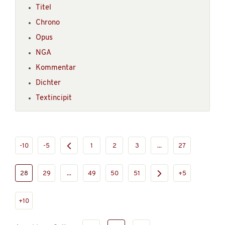
Titel
Chrono
Opus
NGA
Kommentar
Dichter
Textincipit
-10
-5
1
2
3
...
27
28
29
...
49
50
51
+5
+10