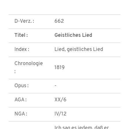
D-Verz. :
662
Titel :
Geistliches Lied
Index :
Lied, geistliches Lied
Chronologie
1819
:
Opus :
-
AGA :
XX/6
NGA :
IV/12
Ich sag es jedem, daß er