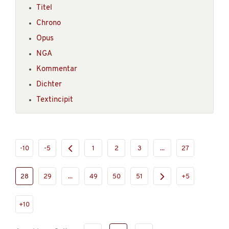
Titel
Chrono
Opus
NGA
Kommentar
Dichter
Textincipit
-10
-5
1
2
3
...
27
28
29
...
49
50
51
+5
+10