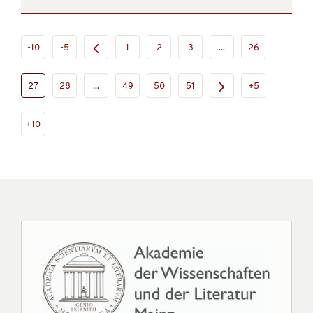
-10
-5
1
2
3
...
26
27
28
...
49
50
51
+5
+10