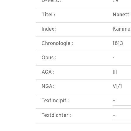
D-Verz. :
79
Titel :
Nonett 
Index :
Kammer
Chronologie :
1813
Opus :
-
AGA :
III
NGA :
VI/1
Textincipit :
–
Textdichter :
–