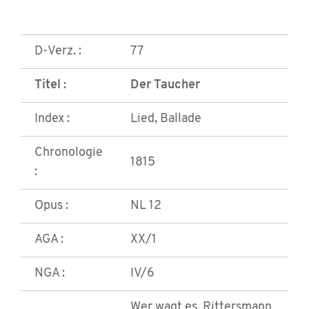
D-Verz. :
77
Titel :
Der Taucher
Index :
Lied, Ballade
Chronologie
1815
:
Opus :
NL 12
AGA :
XX/1
NGA :
IV/6
Wer wagt es, Rittersmann