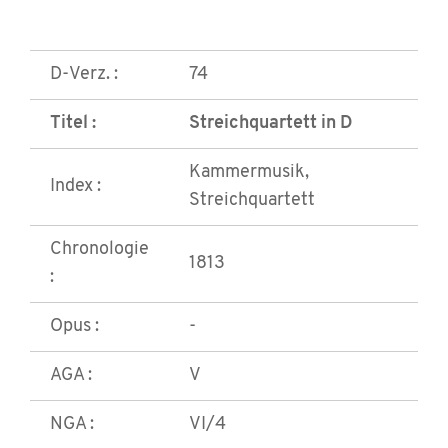
D-Verz. :
74
Titel :
Streichquartett in D
Kammermusik,
Index :
Streichquartett
Chronologie
1813
:
Opus :
-
AGA :
V
NGA :
VI/4