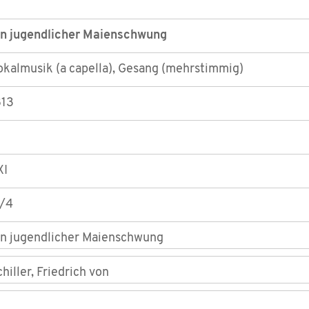
1
in jugendlicher Maienschwung
okalmusik (a capella), Gesang (mehrstimmig)
813
XI
I/4
in jugendlicher Maienschwung
hiller, Friedrich von