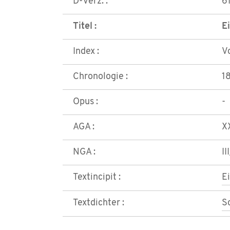
D-Verz. :
6
Titel :
E
Index :
V
Chronologie :
1
Opus :
-
AGA :
X
NGA :
II
Textincipit :
E
Textdichter :
Sc