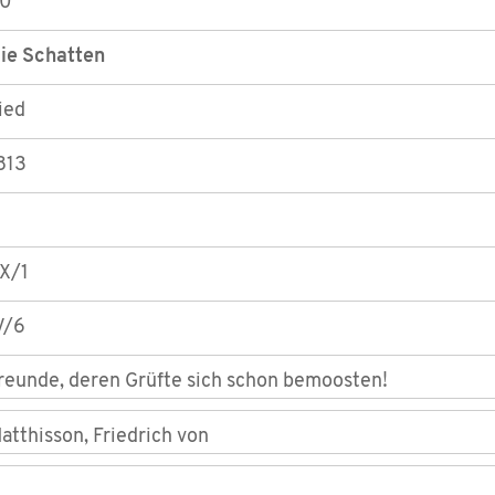
0
ie Schatten
ied
813
X/1
V/6
reunde, deren Grüfte sich schon bemoosten!
atthisson, Friedrich von