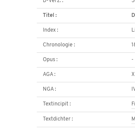
D-Verz. :
5
Titel :
D
Index :
L
Chronologie :
1
Opus :
-
AGA :
X
NGA :
I
Textincipit :
F
Textdichter :
M