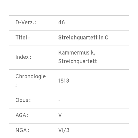
D-Verz. :
46
Titel :
Streichquartett in C
Kammermusik,
Index :
Streichquartett
Chronologie
1813
:
Opus :
-
AGA :
V
NGA :
VI/3