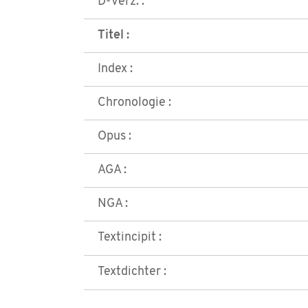
D-Verz. :
Titel :
Index :
Chronologie :
Opus :
AGA :
NGA :
Textincipit :
Textdichter :