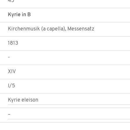
45
Kyrie in B
Kirchenmusik (a capella), Messensatz
1813
-
XIV
I/5
Kyrie eleison
–