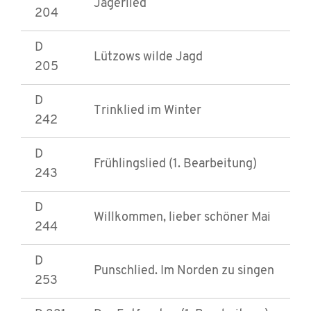
Jägerlied
204
D
Lützows wilde Jagd
205
D
Trinklied im Winter
242
D
Frühlingslied (1. Bearbeitung)
243
D
Willkommen, lieber schöner Mai
244
D
Punschlied. Im Norden zu singen
253