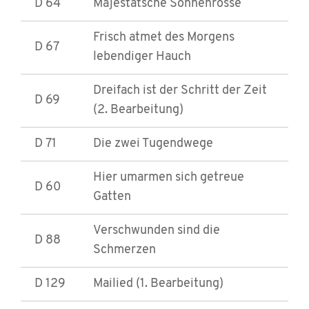
D 64
Majestätsche Sonnenrosse
Frisch atmet des Morgens
D 67
lebendiger Hauch
Dreifach ist der Schritt der Zeit
D 69
(2. Bearbeitung)
D 71
Die zwei Tugendwege
Hier umarmen sich getreue
D 60
Gatten
Verschwunden sind die
D 88
Schmerzen
D 129
Mailied (1. Bearbeitung)