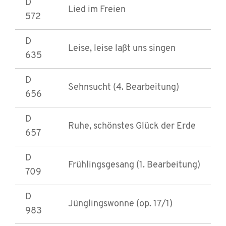
D
Lied im Freien
572
D
Leise, leise laßt uns singen
635
D
Sehnsucht (4. Bearbeitung)
656
D
Ruhe, schönstes Glück der Erde
657
D
Frühlingsgesang (1. Bearbeitung)
709
D
Jünglingswonne (op. 17/1)
983