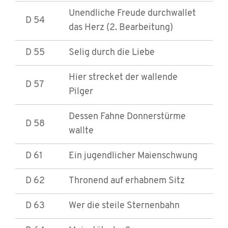
Unendliche Freude durchwallet
D 54
das Herz (2. Bearbeitung)
D 55
Selig durch die Liebe
Hier strecket der wallende
D 57
Pilger
Dessen Fahne Donnerstürme
D 58
wallte
D 61
Ein jugendlicher Maienschwung
D 62
Thronend auf erhabnem Sitz
D 63
Wer die steile Sternenbahn