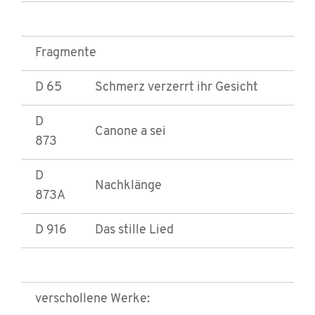
Fragmente
D 65
Schmerz verzerrt ihr Gesicht
D
Canone a sei
873
D
Nachklänge
873A
D 916
Das stille Lied
verschollene Werke: