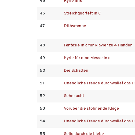
45
Kyrie in B
46
Streichquartett in C
47
Dithyrambe
48
Fantasie in c für Klavier zu 4 Händen
49
Kyrie für eine Messe in d
50
Die Schatten
51
Unendliche Freude durchwallet das H
52
Sehnsucht
53
Vorüber die stöhnende Klage
54
Unendliche Freude durchwallet das H
55
Selig durch die Liebe