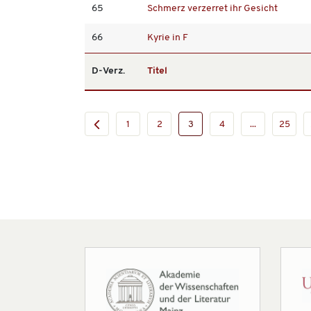
65
Schmerz verzerret ihr Gesicht
66
Kyrie in F
D-Verz.
Titel
1
2
3
4
...
25