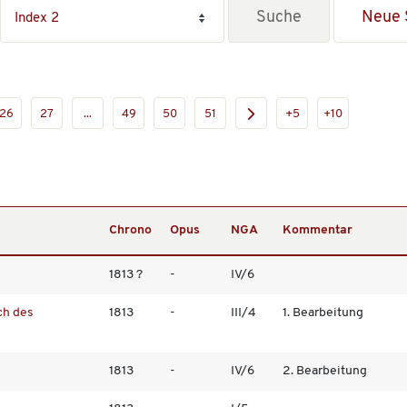
Neue 
26
27
...
49
50
51
+5
+10
Chrono
Opus
NGA
Kommentar
1813 ?
-
IV/6
uch des
1813
-
III/4
1. Bearbeitung
1813
-
IV/6
2. Bearbeitung