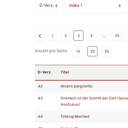
1
2
3
4
...
25
Anzahl pro Seite:
10
25
50
D-Verz.
Titel
42
Misero pargoletto
43
Dreifach ist der Schritt der Zeit (Spr
Konfuzius)
44
Totengräberlied