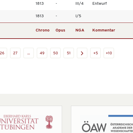
1813
-
III/4
Entwurf
1813
-
I/5
Chrono
Opus
NGA
Kommentar
26
27
...
49
50
51
+5
+10