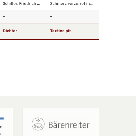
Schiller, Friedrich ...
Schmerz verzerret ih...
–
–
Dichter
Textincipit