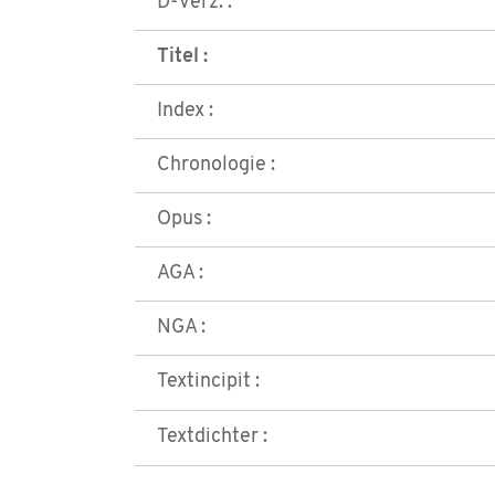
D-Verz. :
Titel :
Index :
Chronologie :
Opus :
AGA :
NGA :
Textincipit :
Textdichter :