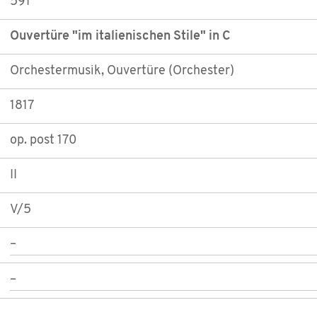
591
Ouvertüre "im italienischen Stile" in C
Orchestermusik, Ouvertüre (Orchester)
1817
op. post 170
II
V/5
–
–