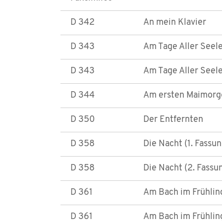
D 342
An mein Klavier
D 343
Am Tage Aller Seele
D 343
Am Tage Aller Seele
D 344
Am ersten Maimorg
D 350
Der Entfernten
D 358
Die Nacht (1. Fassun
D 358
Die Nacht (2. Fassu
D 361
Am Bach im Frühling
D 361
Am Bach im Frühling