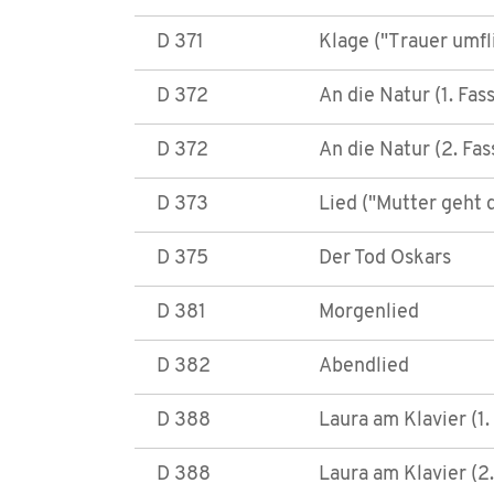
D 371
Klage ("Trauer umfl
D 372
An die Natur (1. Fas
D 372
An die Natur (2. Fa
D 373
Lied ("Mutter geht
D 375
Der Tod Oskars
D 381
Morgenlied
D 382
Abendlied
D 388
Laura am Klavier (1.
D 388
Laura am Klavier (2