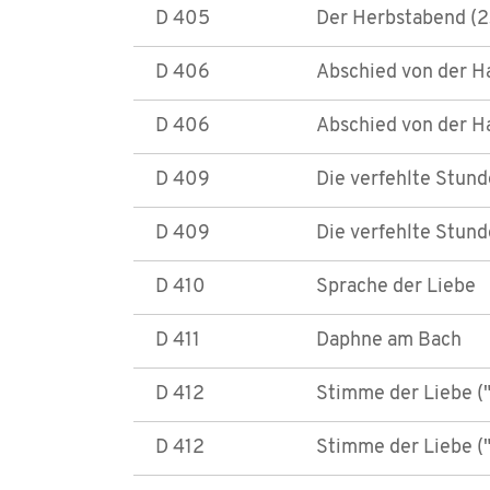
D 405
Der Herbstabend (2
D 406
Abschied von der Ha
D 406
Abschied von der Ha
D 409
Die verfehlte Stunde
D 409
Die verfehlte Stund
D 410
Sprache der Liebe
D 411
Daphne am Bach
D 412
Stimme der Liebe ("
D 412
Stimme der Liebe ("