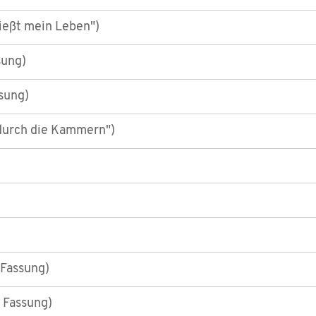
ießt mein Leben")
sung)
ssung)
 durch die Kammern")
 Fassung)
. Fassung)