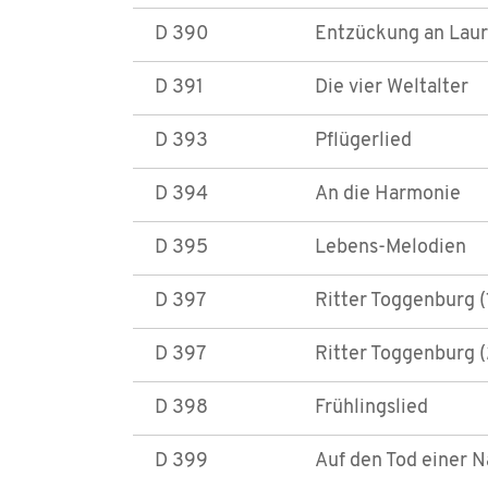
D 390
Entzückung an Laura
D 391
Die vier Weltalter
D 393
Pflügerlied
D 394
An die Harmonie
D 395
Lebens-Melodien
D 397
Ritter Toggenburg (
D 397
Ritter Toggenburg (
D 398
Frühlingslied
D 399
Auf den Tod einer N