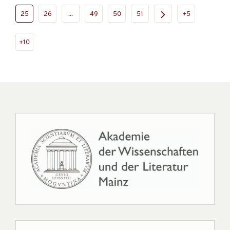
25
26
...
49
50
51
+5
+10