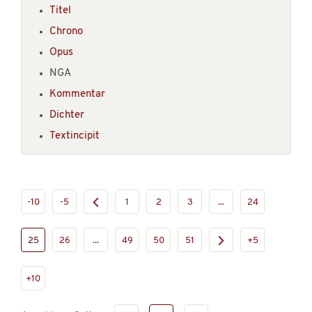
Titel
Chrono
Opus
NGA
Kommentar
Dichter
Textincipit
-10
-5
1
2
3
...
24
25
26
...
49
50
51
+5
+10