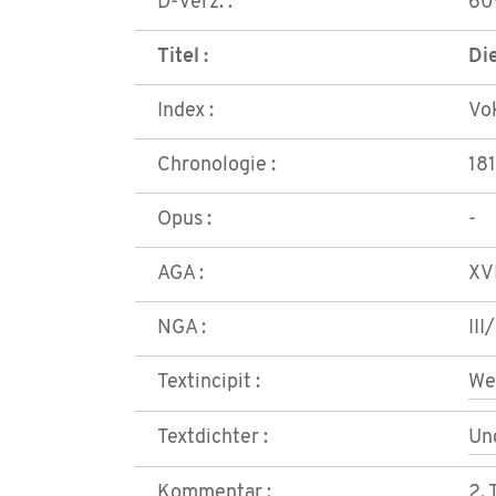
D-Verz. :
60
Titel :
Die
Index :
Vo
Chronologie :
18
Opus :
-
AGA :
XVI
NGA :
III
Textincipit :
We
Textdichter :
Un
Kommentar :
2. 