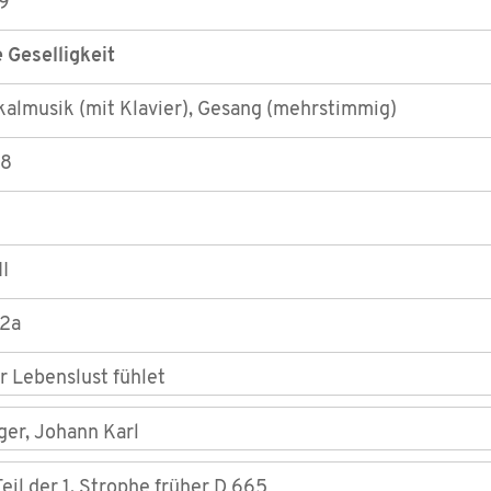
9
 Geselligkeit
kalmusik (mit Klavier), Gesang (mehrstimmig)
18
I
/2a
r Lebenslust fühlet
ger, Johann Karl
Teil der 1. Strophe früher D 665