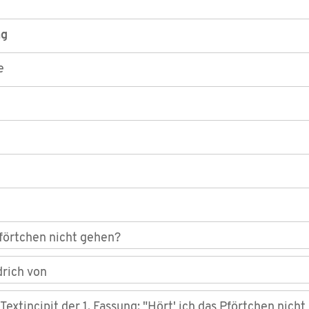
ng
e
Pförtchen nicht gehen?
drich von
Textincipit der 1. Fassung: "Hört' ich das Pförtchen nich