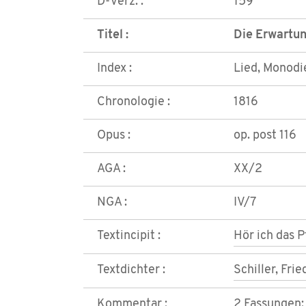
D-Verz. :
159
Titel :
Die Erwartu
Index :
Lied, Monodi
Chronologie :
1816
Opus :
op. post 116
AGA :
XX/2
NGA :
IV/7
Textincipit :
Hör ich das 
Textdichter :
Schiller, Frie
Kommentar :
2 Fassungen; 