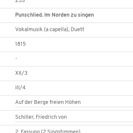
253
Punschlied. Im Norden zu singen
Vokalmusik (a capella), Duett
1815
-
XX/3
III/4
Auf der Berge freien Höhen
Schiller, Friedrich von
2. Fassung (2 Singstimmen)