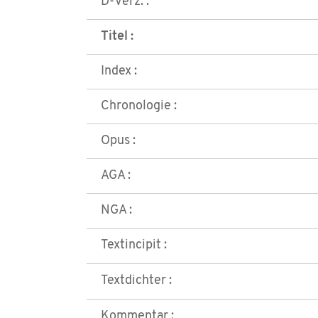
D-Verz. :
Titel :
Index :
Chronologie :
Opus :
AGA :
NGA :
Textincipit :
Textdichter :
Kommentar :