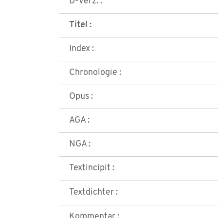
D-Verz. :
Titel :
Index :
Chronologie :
Opus :
AGA :
NGA :
Textincipit :
Textdichter :
Kommentar :