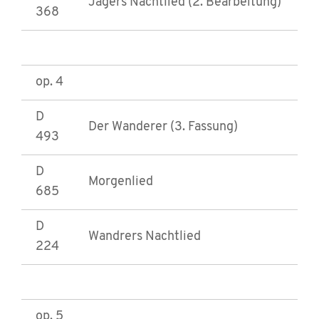
Jägers Nachtlied (2. Bearbeitung)
368
op. 4
D
Der Wanderer (3. Fassung)
493
D
Morgenlied
685
D
Wandrers Nachtlied
224
op. 5