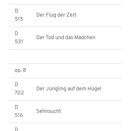
D
Der Flug der Zeit
515
D
Der Tod und das Mädchen
531
op. 8
D
Der Jüngling auf dem Hügel
702
D
Sehnsucht
516
D