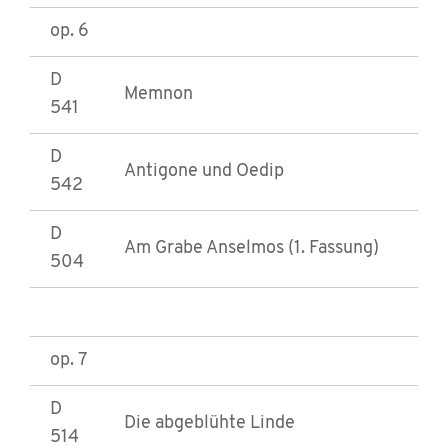
op. 6
D
Memnon
541
D
Antigone und Oedip
542
D
Am Grabe Anselmos (1. Fassung)
504
op. 7
D
Die abgeblühte Linde
514