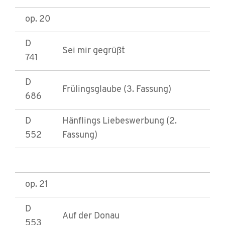
op. 20
D
Sei mir gegrüßt
741
D
Frülingsglaube (3. Fassung)
686
D
Hänflings Liebeswerbung (2.
552
Fassung)
op. 21
D
Auf der Donau
553