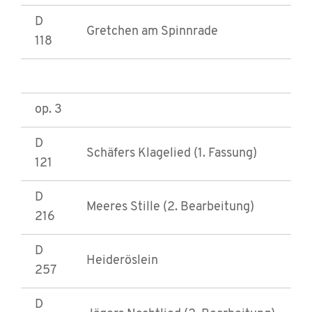
D
Gretchen am Spinnrade
118
op. 3
D
Schäfers Klagelied (1. Fassung)
121
D
Meeres Stille (2. Bearbeitung)
216
D
Heideröslein
257
D