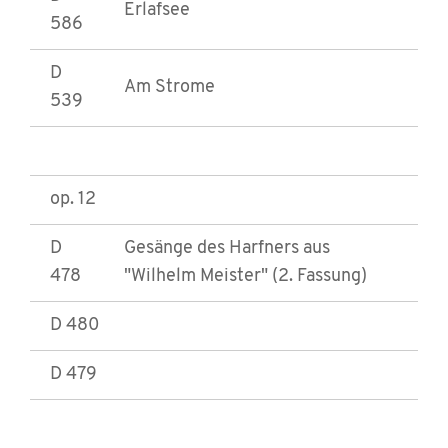
Erlafsee
586
D
Am Strome
539
op. 12
D
Gesänge des Harfners aus
478
"Wilhelm Meister" (2. Fassung)
D 480
D 479