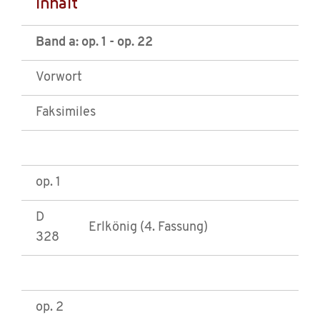
Inhalt
Band a: op. 1 - op. 22
Vorwort
Faksimiles
op. 1
D
Erlkönig (4. Fassung)
328
op. 2