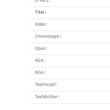
D-Verz. :
Titel :
Index :
Chronologie :
Opus :
AGA :
NGA :
Textincipit :
Textdichter :