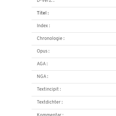
D-Verz. :
Titel :
Index :
Chronologie :
Opus :
AGA :
NGA :
Textincipit :
Textdichter :
Kommentar :