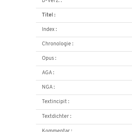
D-Verz. :
Titel :
Index :
Chronologie :
Opus :
AGA :
NGA :
Textincipit :
Textdichter :
Kommentar :