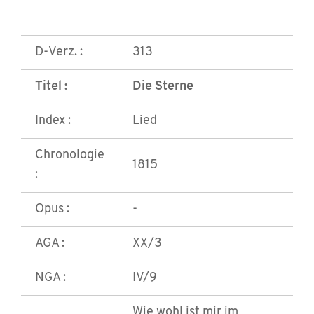
D-Verz. :
313
Titel :
Die Sterne
Index :
Lied
Chronologie
1815
:
Opus :
-
AGA :
XX/3
NGA :
IV/9
Wie wohl ist mir im