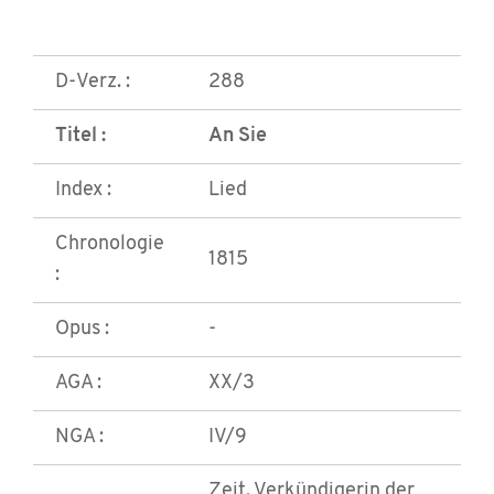
D-Verz. :
288
Titel :
An Sie
Index :
Lied
Chronologie
1815
:
Opus :
-
AGA :
XX/3
NGA :
IV/9
Zeit, Verkündigerin der