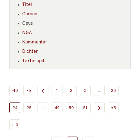
Titel
Chrono
Opus
NGA
Kommentar
Dichter
Textincipit
-10
-5
1
2
3
...
23
24
25
...
49
50
51
+5
+10