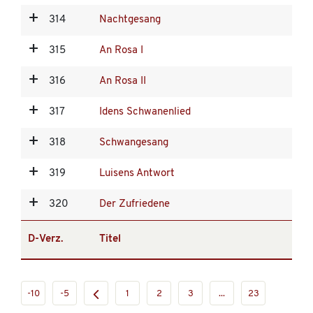
314
Nachtgesang
315
An Rosa I
316
An Rosa II
317
Idens Schwanenlied
318
Schwangesang
319
Luisens Antwort
320
Der Zufriedene
D-Verz.
Titel
-10
-5
1
2
3
...
23