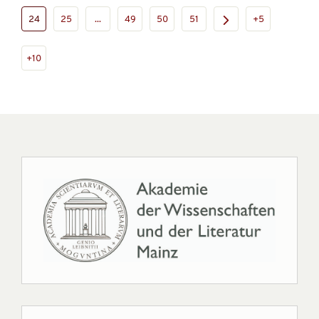
24
25
...
49
50
51
+5
+10