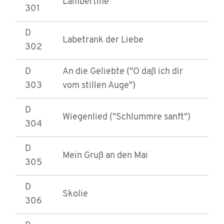
Lambertine
301
D
Labetrank der Liebe
302
D
An die Geliebte ("O daß ich dir
303
vom stillen Auge")
D
Wiegenlied ("Schlummre sanft")
304
D
Mein Gruß an den Mai
305
D
Skolie
306