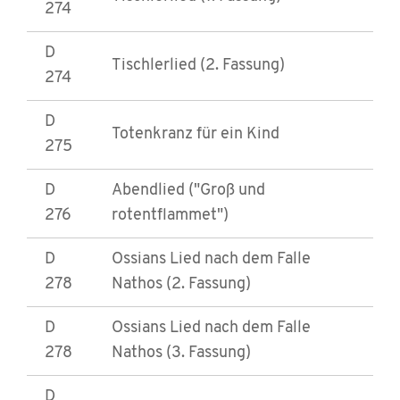
274
D
Tischlerlied (2. Fassung)
274
D
Totenkranz für ein Kind
275
D
Abendlied ("Groß und
276
rotentflammet")
D
Ossians Lied nach dem Falle
278
Nathos (2. Fassung)
D
Ossians Lied nach dem Falle
278
Nathos (3. Fassung)
D