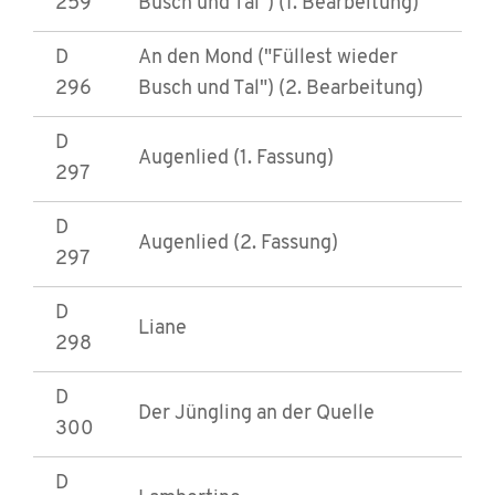
259
Busch und Tal") (1. Bearbeitung)
D
An den Mond ("Füllest wieder
296
Busch und Tal") (2. Bearbeitung)
D
Augenlied (1. Fassung)
297
D
Augenlied (2. Fassung)
297
D
Liane
298
D
Der Jüngling an der Quelle
300
D