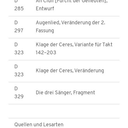
D
An Cidli [Furcht der Geliebten],
285
Entwurf
D
Augenlied, Veränderung der 2.
297
Fassung
D
Klage der Ceres, Variante für Takt
323
142–203
D
Klage der Ceres, Veränderung
323
D
Die drei Sänger, Fragment
329
Quellen und Lesarten