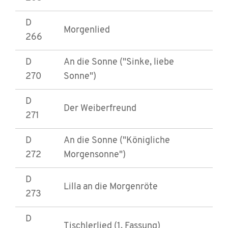
D
Morgenlied
266
D
An die Sonne ("Sinke, liebe
270
Sonne")
D
Der Weiberfreund
271
D
An die Sonne ("Königliche
272
Morgensonne")
D
Lilla an die Morgenröte
273
D
Tischlerlied (1. Fassung)