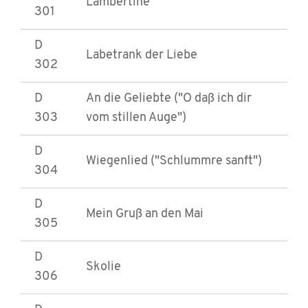
Lambertine
301
D
Labetrank der Liebe
302
D
An die Geliebte ("O daß ich dir
303
vom stillen Auge")
D
Wiegenlied ("Schlummre sanft")
304
D
Mein Gruß an den Mai
305
D
Skolie
306