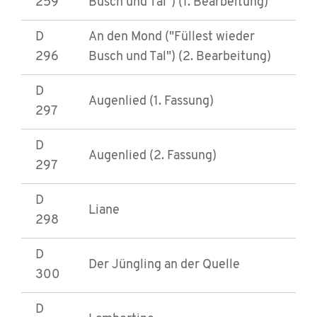
259
Busch und Tal") (1. Bearbeitung)
D
An den Mond ("Füllest wieder
296
Busch und Tal") (2. Bearbeitung)
D
Augenlied (1. Fassung)
297
D
Augenlied (2. Fassung)
297
D
Liane
298
D
Der Jüngling an der Quelle
300
D