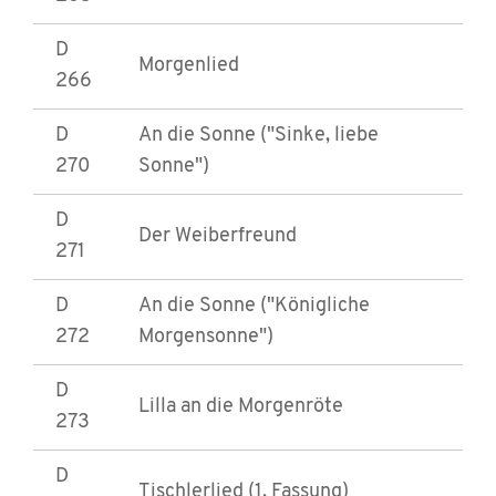
D
Morgenlied
266
D
An die Sonne ("Sinke, liebe
270
Sonne")
D
Der Weiberfreund
271
D
An die Sonne ("Königliche
272
Morgensonne")
D
Lilla an die Morgenröte
273
D
Tischlerlied (1. Fassung)