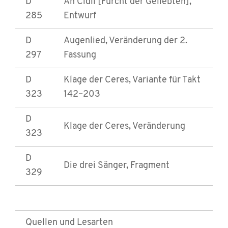
D
An Cidli [Furcht der Geliebten],
285
Entwurf
D
Augenlied, Veränderung der 2.
297
Fassung
D
Klage der Ceres, Variante für Takt
323
142–203
D
Klage der Ceres, Veränderung
323
D
Die drei Sänger, Fragment
329
Quellen und Lesarten