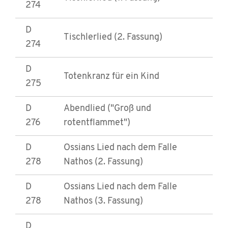
274
D
Tischlerlied (2. Fassung)
274
D
Totenkranz für ein Kind
275
D
Abendlied ("Groß und
276
rotentflammet")
D
Ossians Lied nach dem Falle
278
Nathos (2. Fassung)
D
Ossians Lied nach dem Falle
278
Nathos (3. Fassung)
D