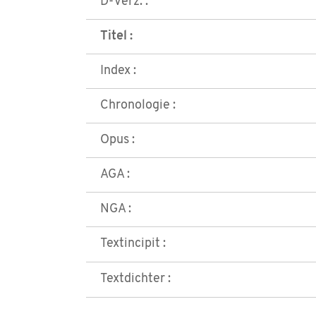
D-Verz. :
Titel :
Index :
Chronologie :
Opus :
AGA :
NGA :
Textincipit :
Textdichter :