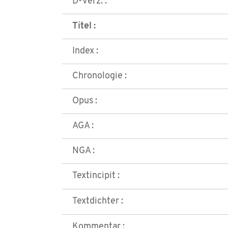
D-Verz. :
Titel :
Index :
Chronologie :
Opus :
AGA :
NGA :
Textincipit :
Textdichter :
Kommentar :